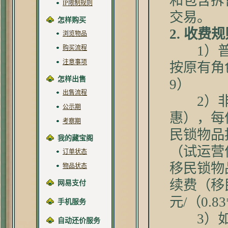
和包含拆
IP限制规则
交易。
怎样购买
2. 收费
浏览物品
1）普通
购买流程
注意事项
按原有角
怎样出售
9）
出售流程
2）非移
公示期
惠），每件
考察期
民锁物品
我的藏宝阁
（试运营
订单状态
移民锁物
物品状态
续费（移民
网易支付
元/（0.
手机服务
3）如角
自动还价服务