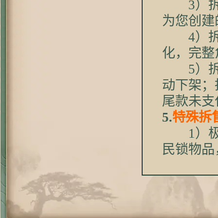
3）拆售
为您创建
4）拆售
化，完整
5）拆售
动下架；
尾款未支
5.
特殊拆
1）极速
民锁物品