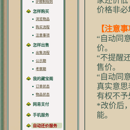
家还价低
IP限制规则
价格非必
怎样购买
浏览物品
【注意事
购买流程
注意事项
“自动同
怎样出售
价。
出售流程
“不提醒
公示期
售价。
考察期
“自动同
我的藏宝阁
真实意思
订单状态
有权不予
物品状态
*改价后
网易支付
能。
手机服务
自动还价服务