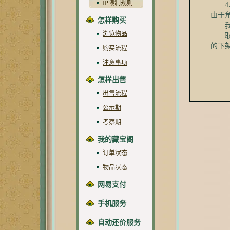
IP限制规则
4、
由于
怎样购买
我们
浏览物品
取消
的下
购买流程
注意事项
怎样出售
出售流程
公示期
考察期
我的藏宝阁
订单状态
物品状态
网易支付
手机服务
自动还价服务