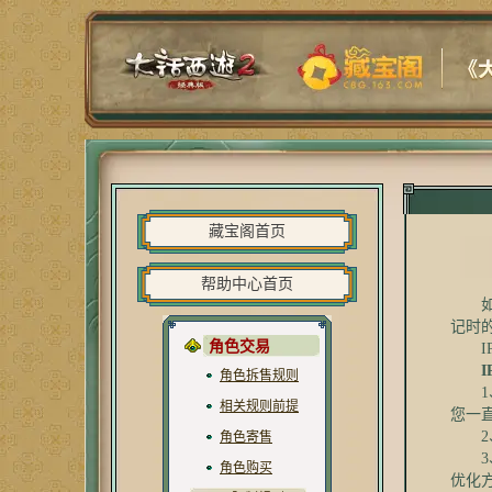
藏宝阁首页
帮助中心首页
如果
记时
角色交易
IP
角色拆售规则
1、
相关规则前提
您一
2、
角色寄售
3、
角色购买
优化