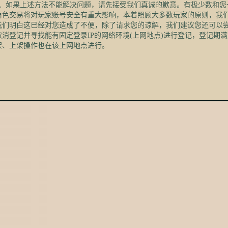
如果上述方法不能解决问题，请先接受我们真诚的歉意。有极少数和您
角色交易将对玩家账号安全有重大影响，本着照顾大多数玩家的原则，我
明白这已经对您造成了不便，除了请求您的谅解，我们建议您还可以尝
登记并寻找能有固定登录IP的网络环境(上网地点)进行登记，登记期
架、上架操作也在该上网地点进行。