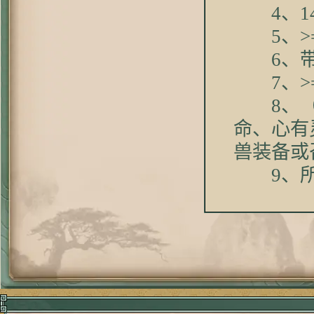
4、14
5、>=
6、带
7、>=
8、（忽
命、心有
兽装备或
9、所有