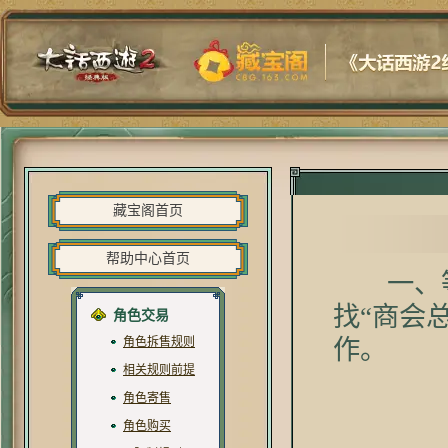
藏宝阁首页
帮助中心首页
一、等级
找“商会
角色交易
角色拆售规则
作。
相关规则前提
角色寄售
角色购买